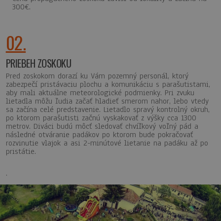
300€.
02.
PRIEBEH ZOSKOKU
Pred zoskokom dorazí ku Vám pozemný personál, ktorý
zabezpečí pristávaciu plochu a komunikáciu s parašutistami,
aby mali aktuálne meteorologické podmienky. Pri zvuku
lietadla môžu ľudia začať hladieť smerom nahor, lebo vtedy
sa začína celé predstavenie. Lietadlo spravý kontrolný okruh,
po ktorom parašutisti začnú vyskakovať z výšky cca 1300
metrov. Diváci budú môcť sledovať chvíľkový voľný pád a
následné otváranie padákov po ktorom bude pokračovať
rozvinutie vlajok a asi 2-minútové lietanie na padáku až po
pristátie.
.