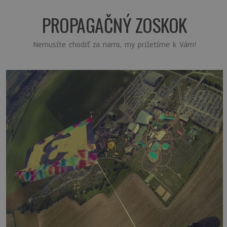
PROPAGAČNÝ ZOSKOK
Nemusíte chodiť za nami, my priletíme k Vám!