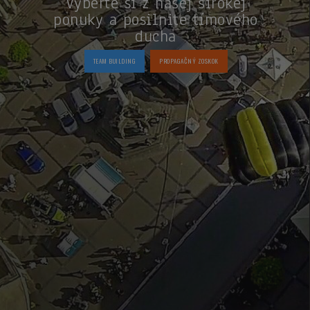
Vyberte si z našej širokej
ponuky a posilnite tímového
ducha
TEAM BUILDING
PROPAGAČNÝ ZOSKOK