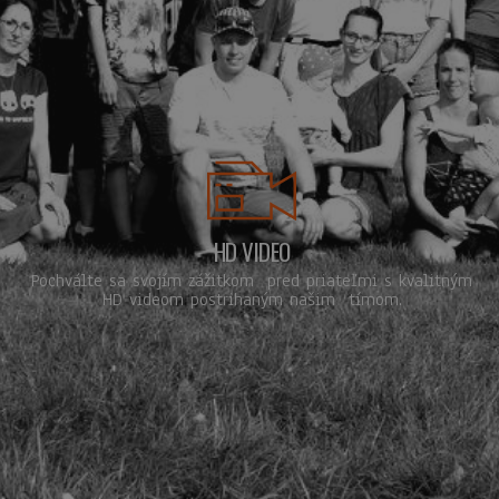
platformy,
používaný
webmi
napísanými
JSP. Zvyčaj
sa používa 
udržiavanie
relácie
anonymné
používateľa
serverom.
li_gc
5
Používa sa 
LinkedIn
mesiacov
ukladanie
Corporation
4 týždne
súhlasu hos
.linkedin.com
s používan
HD VIDEO
súborov
cookie na
Pochválte sa svojím zážitkom pred priateľmi s kvalitným
nepodstatn
HD videom postrihaným našim tímom.
účely
__cf_bm
29 minút
Tento súbo
Cloudflare
58
cookie sa
Inc.
sekúnd
používa na
.linkedin.com
rozlíšenie ľ
a robotov. 
je pre web
stránku
prospešné,
pretože
umožňuje
vytvárať