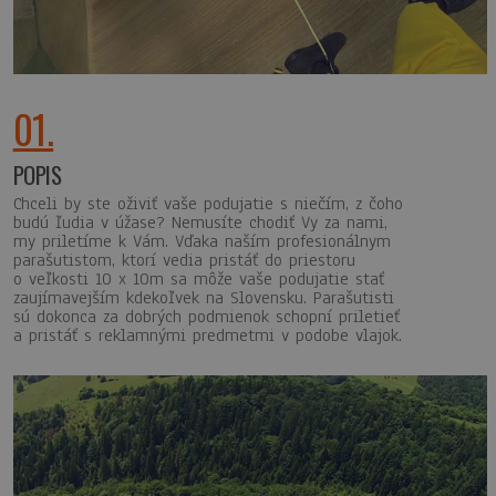
01.
POPIS
Chceli by ste oživiť vaše podujatie s niečím, z čoho
budú ľudia v úžase? Nemusíte chodiť Vy za nami,
my priletíme k Vám. Vďaka naším profesionálnym
parašutistom, ktorí vedia pristáť do priestoru
o veľkosti 10 x 10m sa môže vaše podujatie stať
zaujímavejším kdekoľvek na Slovensku. Parašutisti
sú dokonca za dobrých podmienok schopní priletieť
a pristáť s reklamnými predmetmi v podobe vlajok.