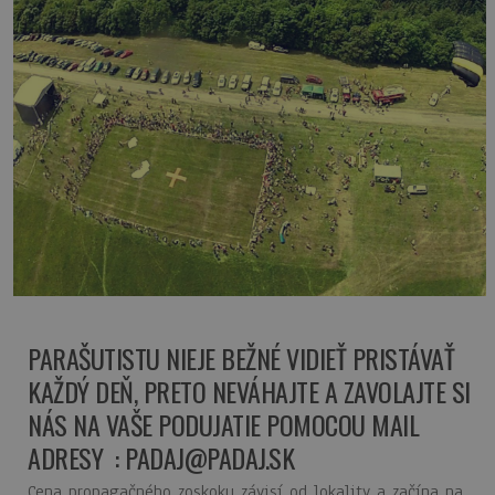
PARAŠUTISTU NIEJE BEŽNÉ VIDIEŤ PRISTÁVAŤ
KAŽDÝ DEŇ, PRETO NEVÁHAJTE A ZAVOLAJTE SI
NÁS NA VAŠE PODUJATIE POMOCOU MAIL
ADRESY : PADAJ@PADAJ.SK
Cena propagačného zoskoku závisí od lokality a začína na